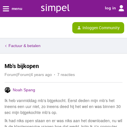
log in
menu
Inloggen Community
Factuur & betalen
Mb's bijkopen
Forum|Forum|4 years ago
7 reacties
Noah Spang
Ik heb vanmiddag mb's bijgekocht. Eerst deden mijn mb's het
ineens een uur niet, zo ineens deed hij het wel en was binnen 30
sec mijn bijgekochte mb's op.
Ik had niks open staan en er was niks aan het downloaden, nu wil
ik de klantenservice vragen hoe dat werkt, krijg ik z'n computer