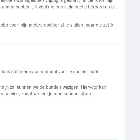
sloten wat afgelopen vrijdag is gestart , nu zie ik tot mijn
kunnen hebben , ik voel me een klein beetje beroerd nu al .
abbo voor mijn andere dochter af te sluiten maar die zet ik
leuk dat je een abonnement voor je dochter hebt
ijn zit, kunnen we de bundels wijzigen. Hiervoor kan
nservice, zodat we met je mee kunnen kijken.