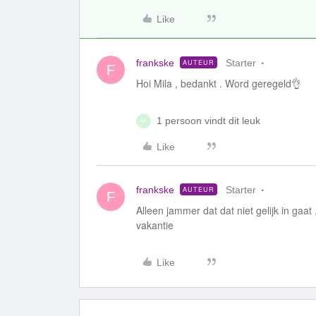
Like
frankske
Starter
AUTEUR
F
Hoi Mila , bedankt . Word geregeld👌
1 persoon vindt dit leuk
M
Like
frankske
Starter
AUTEUR
F
Alleen jammer dat dat niet gelijk in ga
vakantie
Like