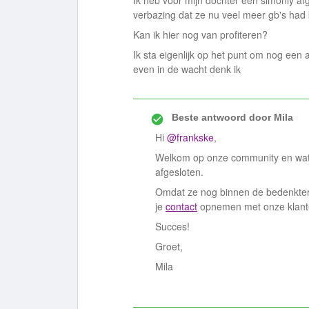
Ik heb voor mijn dochter een simonly afge
verbazing dat ze nu veel meer gb's had 
Kan ik hier nog van profiteren?
Ik sta eigenlijk op het punt om nog een 
even in de wacht denk ik
Beste antwoord door
Mila
Hi
@frankske
,
Welkom op onze community en wat 
afgesloten.
Omdat ze nog binnen de bedenkterm
je
contact
opnemen met onze klante
Succes!
Groet,
Mila