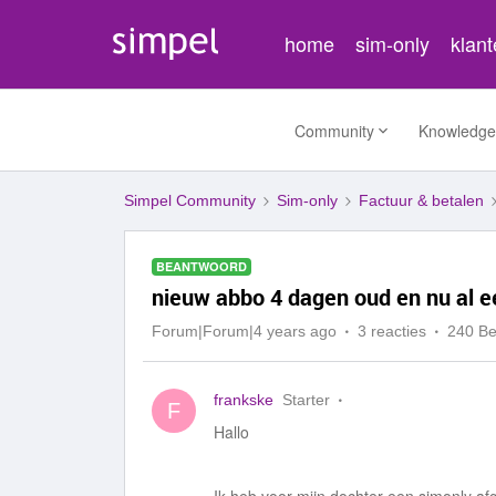
home
sim-only
klan
Community
Knowledge
Simpel Community
Sim-only
Factuur & betalen
BEANTWOORD
nieuw abbo 4 dagen oud en nu al e
Forum|Forum|4 years ago
3 reacties
240 B
frankske
Starter
F
Hallo