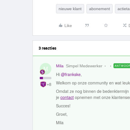
nieuwe klant
abonement
actieta
Like
3 reacties
Mila
Simpel Medewerker
ANTWOO
M
Hi
@frankske
,
Welkom op onze community en wat leuk 
+8
Omdat ze nog binnen de bedenktermijn z
je
contact
opnemen met onze klantenserv
Succes!
Groet,
Mila