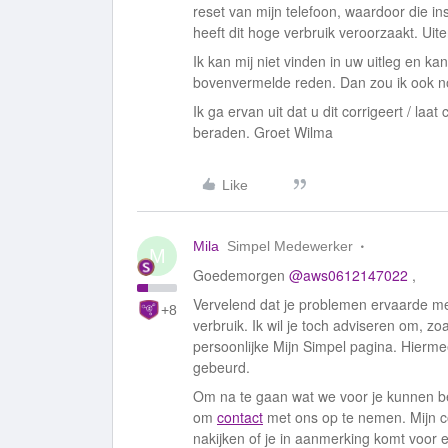
reset van mijn telefoon, waardoor die inst
heeft dit hoge verbruik veroorzaakt. Uite
Ik kan mij niet vinden in uw uitleg en 
bovenvermelde reden. Dan zou ik ook n
Ik ga ervan uit dat u dit corrigeert / la
beraden. Groet Wilma
Like
Mila
Simpel Medewerker
M
Goedemorgen
@aws0612147022
,
Vervelend dat je problemen ervaarde me
+8
verbruik. Ik wil je toch adviseren om, zoa
persoonlijke Mijn Simpel pagina. Hiermee
gebeurd.
Om na te gaan wat we voor je kunnen be
om
contact
met ons op te nemen. Mijn c
nakijken of je in aanmerking komt voor