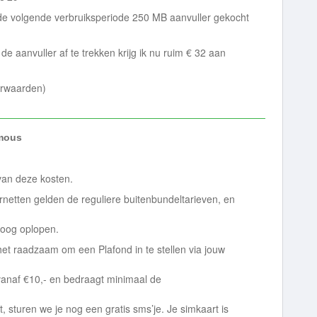
de volgende verbruiksperiode 250 MB aanvuller gekocht
de aanvuller af te trekken krijg ik nu ruim € 32 aan
voorwaarden)
mous
 van deze kosten.
ernetten gelden de reguliere buitenbundeltarieven, en
hoog oplopen.
et raadzaam om een Plafond in te stellen via jouw
vanaf €10,- en bedraagt minimaal de
, sturen we je nog een gratis sms’je. Je simkaart is