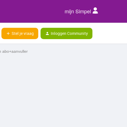
mijn Simpel
Stel je vraag
Inloggen Community
an abo+aanvuller