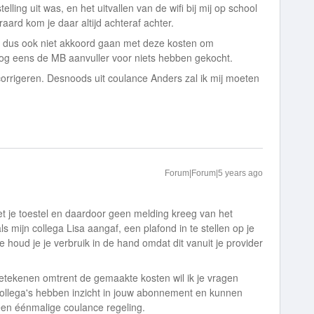
elling uit was, en het uitvallen van de wifi bij mij op school
raard kom je daar altijd achteraf achter.
kan dus ook niet akkoord gaan met deze kosten om
og eens de MB aanvuller voor niets hebben gekocht.
at corrigeren. Desnoods uit coulance Anders zal ik mij moeten
Forum|Forum|5 years ago
t je toestel en daardoor geen melding kreeg van het
ls mijn collega Lisa aangaf, een plafond in te stellen op je
 houd je je verbruik in de hand omdat dit vanuit je provider
tekenen omtrent de gemaakte kosten wil ik je vragen
ollega's hebben inzicht in jouw abonnement en kunnen
 een éénmalige coulance regeling.