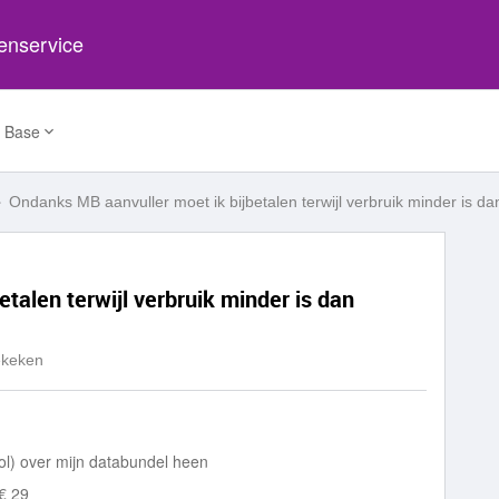
tenservice
 Base
Ondanks MB aanvuller moet ik bijbetalen terwijl verbruik minder is d
talen terwijl verbruik minder is dan
ekeken
ool) over mijn databundel heen
€ 29