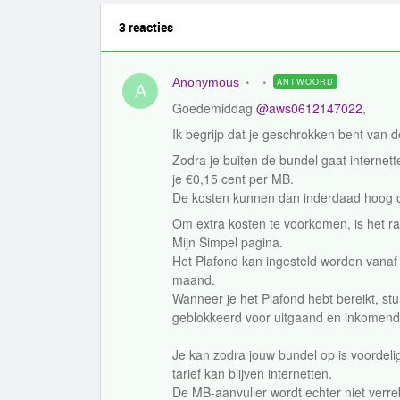
3 reacties
Anonymous
ANTWOORD
A
Goedemiddag
@aws0612147022
,
Ik begrijp dat je geschrokken bent van 
Zodra je buiten de bundel gaat internett
je €0,15 cent per MB.
De kosten kunnen dan inderdaad hoog 
Om extra kosten te voorkomen, is het ra
Mijn Simpel pagina.
Het Plafond kan ingesteld worden vana
maand.
Wanneer je het Plafond hebt bereikt, stu
geblokkeerd voor uitgaand en inkomend 
Je kan zodra jouw bundel op is voordeli
tarief kan blijven internetten.
De MB-aanvuller wordt echter niet verr