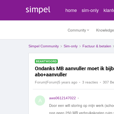
home
sim-only
klan
Community
Knowledge
Simpel Community
Sim-only
Factuur & betalen
BEANTWOORD
Ondanks MB aanvuller moet ik bijbe
abo+aanvuller
Forum|Forum|5 years ago
3 reacties
307 B
aws0612147022
A
Door een wifi storing op mijn werk (sch
nog geen 250 MB verbruikskosten ruim 