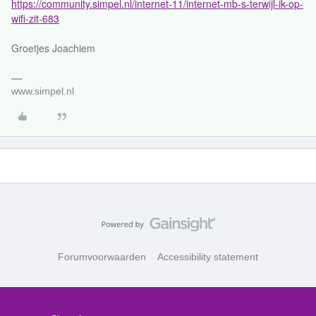
https://community.simpel.nl/internet-11/internet-mb-s-terwijl-ik-op-
wifi-zit-683
Groetjes Joachiem
www.simpel.nl
Forumvoorwaarden
Accessibility statement