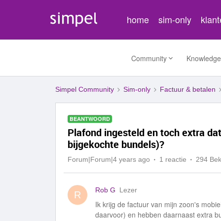
home
sim-only
klan
Community
Knowledge
Simpel Community
Sim-only
Factuur & betalen
BEANTWOORD
Plafond ingesteld en toch extra d
bijgekochte bundels)?
Forum|Forum|4 years ago
1 reactie
294 Be
Rob G
Lezer
R
Ik krijg de factuur van mijn zoon's mob
daarvoor) en hebben daarnaast extra bu