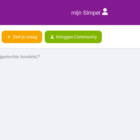
mijn Simpel
Stel je vraag
Inloggen Community
ijgekochte bundels)?