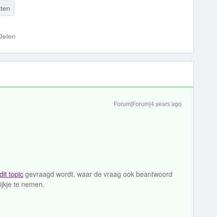
sten
Delen
Forum|Forum|4 years ago
dit topic
gevraagd wordt, waar de vraag ook beantwoord
ijkje te nemen.