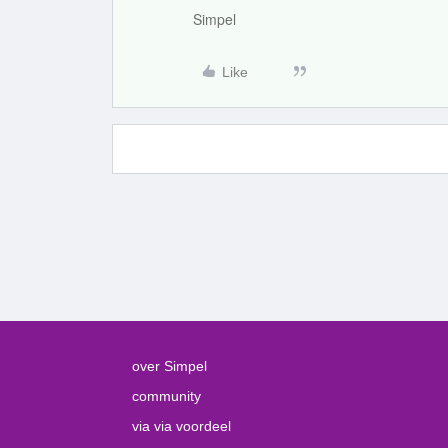
Simpel
Like
over Simpel
community
via via voordeel