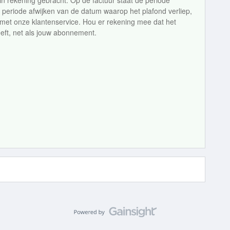
 in rekening gebracht. Op de factuur staat de periode
 periode afwijken van de datum waarop het plafond verliep,
et onze klantenservice. Hou er rekening mee dat het
eft, net als jouw abonnement.