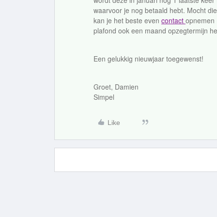
wordt deze in januari nog 1 laatste keer
waarvoor je nog betaald hebt. Mocht die
kan je het beste even
contact
opnemen m
plafond ook een maand opzegtermijn he
Een gelukkig nieuwjaar toegewenst!
Groet, Damien
Simpel
Like