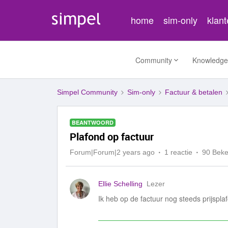
home
sim-only
klan
Community
Knowledge
Simpel Community
Sim-only
Factuur & betalen
BEANTWOORD
Plafond op factuur
Forum|Forum|2 years ago
1 reactie
90 Bek
Ellie Schelling
Lezer
Ik heb op de factuur nog steeds prijspla