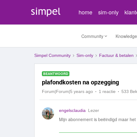
home
sim-only
klan
Community
Knowledge
Simpel Community
Sim-only
Factuur & betalen
BEANTWOORD
plafondkosten na opzegging
Forum|Forum|5 years ago
1 reactie
533 Be
engelsclaudia
Lezer
Mijn abonnement is beëindigd maar het p