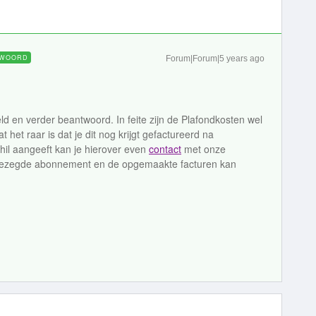
WOORD
Forum|Forum|5 years ago
d en verder beantwoord. In feite zijn de Plafondkosten wel
t het raar is dat je dit nog krijgt gefactureerd na
hil aangeeft kan je hierover even
contact
met onze
pgezegde abonnement en de opgemaakte facturen kan