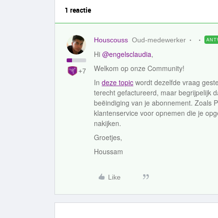
1 reactie
Houscouss
Oud-medewerker
ANT
Hi
@engelsclaudia
,
Welkom op onze Community!
+7
In
deze topic
wordt dezelfde vraag gestel
terecht gefactureerd, maar begrijpelijk da
beëindiging van je abonnement. Zoals P
klantenservice voor opnemen die je o
nakijken.
Groetjes,
Houssam
Like