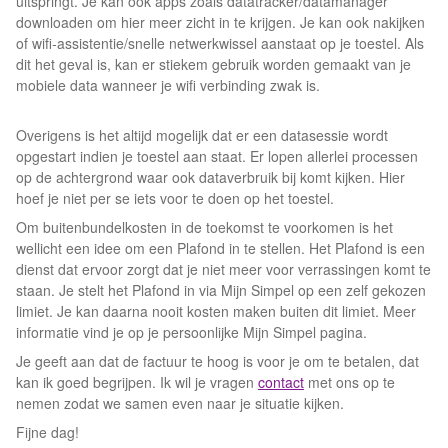
uitspringt. Je kan ook apps zoals datatracker/datamanager
downloaden om hier meer zicht in te krijgen. Je kan ook nakijken
of wifi-assistentie/snelle netwerkwissel aanstaat op je toestel. Als
dit het geval is, kan er stiekem gebruik worden gemaakt van je
mobiele data wanneer je wifi verbinding zwak is.
Overigens is het altijd mogelijk dat er een datasessie wordt
opgestart indien je toestel aan staat. Er lopen allerlei processen
op de achtergrond waar ook dataverbruik bij komt kijken. Hier
hoef je niet per se iets voor te doen op het toestel.
Om buitenbundelkosten in de toekomst te voorkomen is het
wellicht een idee om een Plafond in te stellen. Het Plafond is een
dienst dat ervoor zorgt dat je niet meer voor verrassingen komt te
staan. Je stelt het Plafond in via Mijn Simpel op een zelf gekozen
limiet. Je kan daarna nooit kosten maken buiten dit limiet. Meer
informatie vind je op je persoonlijke Mijn Simpel pagina.
Je geeft aan dat de factuur te hoog is voor je om te betalen, dat
kan ik goed begrijpen. Ik wil je vragen
contact
met ons op te
nemen zodat we samen even naar je situatie kijken.
Fijne dag!