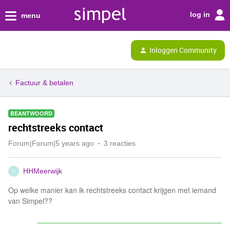
log in
menu
Inloggen Community
Factuur & betalen
BEANTWOORD
rechtstreeks contact
Forum|Forum|5 years ago
3 reacties
HHMeerwijk
H
Op welke manier kan ik rechtstreeks contact krijgen met iemand
van Simpel??