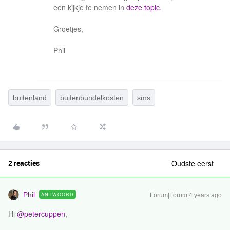
een kijkje te nemen in
deze topic
.
Groetjes,
Phil
buitenland
buitenbundelkosten
sms
2 reacties
Oudste eerst
Phil
ANTWOORD
Forum|Forum|4 years ago
Hi
@petercuppen
,