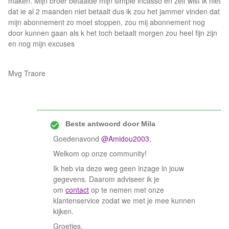
maken. Mijn broer betaalde mijn simple incasso en zelf wist ik niet
dat ie al 2 maanden niet betaalt dus ik zou het jammer vinden dat
mijn abonnement zo moet stoppen, zou mij abonnement nog
door kunnen gaan als k het toch betaalt morgen zou heel fijn zijn
en nog mijn excuses
Mvg Traore
Beste antwoord door
Mila
Goedenavond
@Amidou2003
,
Welkom op onze community!
Ik heb via deze weg geen inzage in jouw
gegevens. Daarom adviseer ik je
om
contact
op te nemen met onze
klantenservice zodat we met je mee kunnen
kijken.
Groetjes,