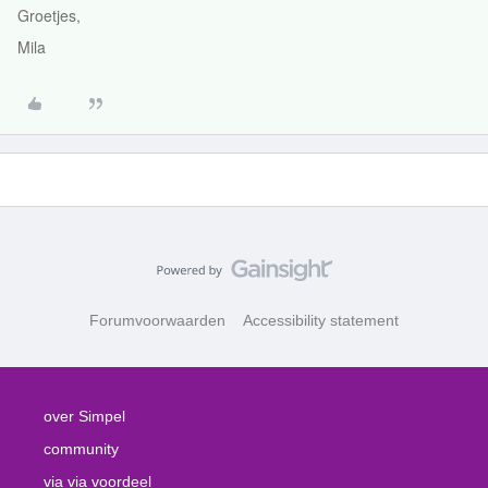
Groetjes,
Mila
Forumvoorwaarden
Accessibility statement
over Simpel
community
via via voordeel