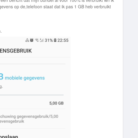
een bericht dat mijn bundel al voor 100% is verbruikt wn ik
egevens op de,telefoon staat dat ik pas 1 GB heb verbruikt
.