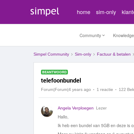
home
sim-only
klan
Community
Knowledge
Simpel Community
Sim-only
Factuur & betalen
BEANTWOORD
telefoonbundel
Forum|Forum|4 years ago
1 reactie
122 Be
Angela Verploegen
Lezer
Hallo,
Ik heb een bundel van 5GB en deze is 