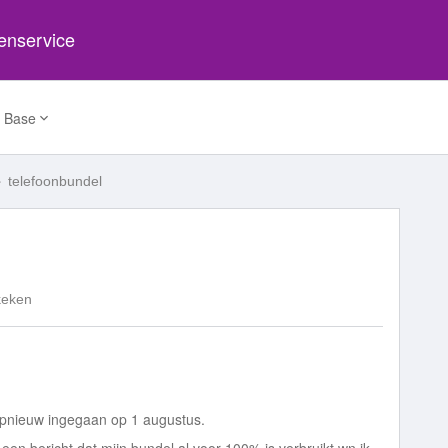
tenservice
 Base
telefoonbundel
keken
opnieuw ingegaan op 1 augustus.