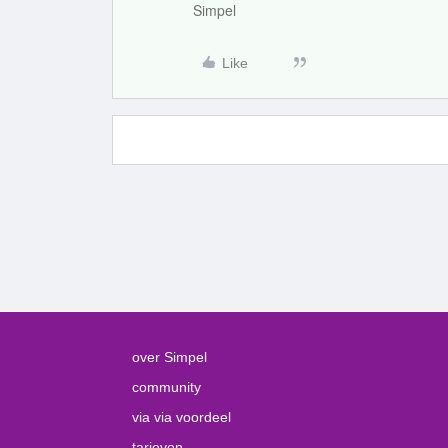
Simpel
Like
over Simpel
community
via via voordeel
tarieven