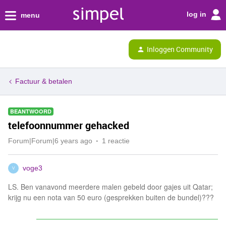
log in
menu
Inloggen Community
Factuur & betalen
BEANTWOORD
telefoonnummer gehacked
Forum|Forum|6 years ago
1 reactie
voge3
V
LS. Ben vanavond meerdere malen gebeld door gajes uit Qatar;
krijg nu een nota van 50 euro (gesprekken buiten de bundel)???