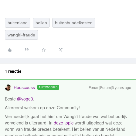
buitenland
bellen
buitenbundelkosten
wangiri-fraude
1 reactie
Houscouss
ANTWOORD
Forum|Forum|6 years ago
Beste
@voge3
,
Allereerst welkom op onze Community!
Vermoedelijk gaat het hier om Wangiri-fraude wat wel behoorlijk
vervelend is uiteraard. In
deze topic
wordt uitgelegd wat deze
vorm van fraude precies betekent. Het bellen vanuit Nederland
naar een buitenlands nummer valt altijd buiten de bundel,