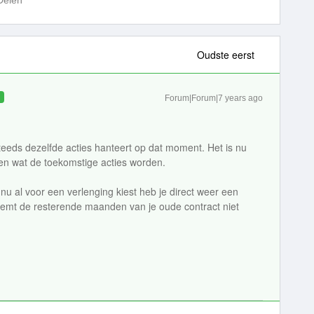
Delen
Oudste eerst
D
Forum|Forum|7 years ago
steeds dezelfde acties hanteert op dat moment. Het is nu
 en wat de toekomstige acties worden.
 nu al voor een verlenging kiest heb je direct weer een
 neemt de resterende maanden van je oude contract niet