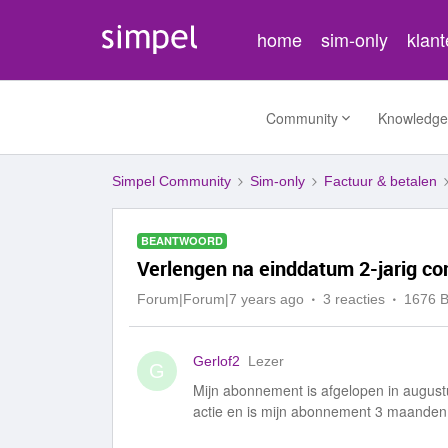
home
sim-only
klan
Community
Knowledge
Simpel Community
Sim-only
Factuur & betalen
BEANTWOORD
Verlengen na einddatum 2-jarig co
Forum|Forum|7 years ago
3 reacties
1676 
Gerlof2
Lezer
G
Mijn abonnement is afgelopen in augustu
actie en is mijn abonnement 3 maanden 