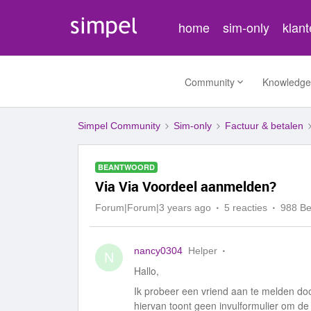
home
sim-only
klan
Community
Knowledge
Simpel Community
Sim-only
Factuur & betalen
BEANTWOORD
Via Via Voordeel aanmelden?
Forum|Forum|3 years ago
5 reacties
988 B
nancy0304
Helper
N
Hallo,
Ik probeer een vriend aan te melden do
hiervan toont geen invulformulier om de