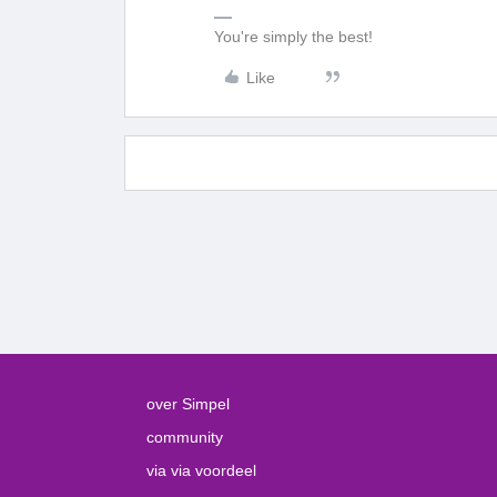
You're simply the best!
Like
over Simpel
community
via via voordeel