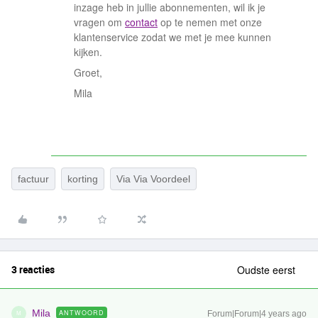
inzage heb in jullie abonnementen, wil ik je
vragen om
contact
op te nemen met onze
klantenservice zodat we met je mee kunnen
kijken.
Groet,
Mila
factuur
korting
Via Via Voordeel
3 reacties
Oudste eerst
Mila
ANTWOORD
Forum|Forum|4 years ago
M