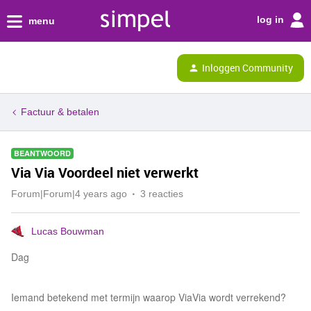
log in
menu
Inloggen Community
Factuur & betalen
BEANTWOORD
Via Via Voordeel niet verwerkt
Forum|Forum|4 years ago
3 reacties
Lucas Bouwman
Dag
Iemand betekend met termijn waarop ViaVia wordt verrekend?