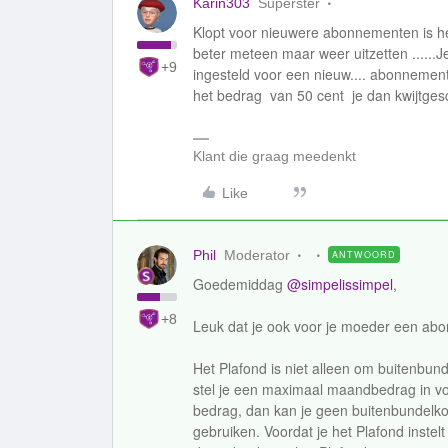
Karin303
Superster
Klopt voor nieuwere abonnementen is het
beter meteen maar weer uitzetten ......J
+9
ingesteld voor een nieuw.... abonnement
het bedrag van 50 cent je dan kwijtges
Klant die graag meedenkt
Like
Phil
Moderator
ANTWOORD
Goedemiddag
@simpelissimpel
,
+8
Leuk dat je ook voor je moeder een abo
Het Plafond is niet alleen om buitenbun
stel je een maximaal maandbedrag in vo
bedrag, dan kan je geen buitenbundelk
gebruiken. Voordat je het Plafond instel