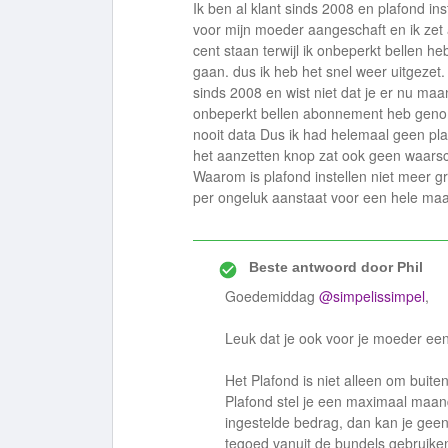
Ik ben al klant sinds 2008 en plafond in
voor mijn moeder aangeschaft en ik zet 
cent staan terwijl ik onbeperkt bellen h
gaan. dus ik heb het snel weer uitgezet. 
sinds 2008 en wist niet dat je er nu maan
onbeperkt bellen abonnement heb genome
nooit data Dus ik had helemaal geen plafo
het aanzetten knop zat ook geen waarsc
Waarom is plafond instellen niet meer g
per ongeluk aanstaat voor een hele maa
Beste antwoord door
Phil
Goedemiddag
@simpelissimpel
,
Leuk dat je ook voor je moeder ee
Het Plafond is niet alleen om buit
Plafond stel je een maximaal maan
ingestelde bedrag, dan kan je gee
tegoed vanuit de bundels gebruiken. 