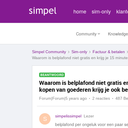
home
sim-only
klan
Community
Knowledge
Simpel Community
Sim-only
Factuur & betalen
Waarom is belplafond niet gratis en krijg je 15 minut
BEANTWOORD
Waarom is belplafond niet gratis en
kopen van goederen krijg je ook be
Forum|Forum|5 years ago
2 reacties
487 B
simpelissimpel
Lezer
S
belplafond per ongeluk voor een paar se