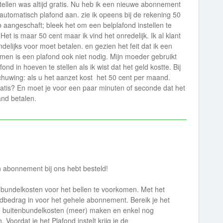
stellen was altijd gratis. Nu heb ik een nieuwe abonnement
automatisch plafond aan. zie ik opeens bij de rekening 50
eb aangeschaft; bleek het om een belplafond instellen te
Het is maar 50 cent maar ik vind het onredelijk. Ik al klant
delijks voor moet betalen. en gezien het feit dat ik een
n is een plafond ook niet nodig. Mijn moeder gebruikt
nd in hoeven te stellen als ik wist dat het geld kostte. Bij
huwing: als u het aanzet kost het 50 cent per maand.
ratis? En moet je voor een paar minuten of seconde dat het
nd betalen.
n abonnement bij ons hebt besteld!
enbundelkosten voor het bellen te voorkomen. Met het
dbedrag in voor het gehele abonnement. Bereik je het
n buitenbundelkosten (meer) maken en enkel nog
Voordat je het Plafond instelt krijg je de