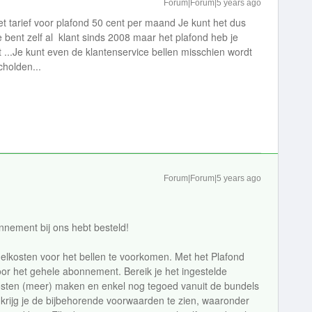
Forum|Forum|5 years ago
 tarief voor plafond 50 cent per maand Je kunt het dus
e bent zelf al klant sinds 2008 maar het plafond heb je
 ...Je kunt even de klantenservice bellen misschien wordt
cholden...
Forum|Forum|5 years ago
nnement bij ons hebt besteld!
delkosten voor het bellen te voorkomen. Met het Plafond
or het gehele abonnement. Bereik je het ingestelde
osten (meer) maken en enkel nog tegoed vanuit de bundels
t krijg je de bijbehorende voorwaarden te zien, waaronder