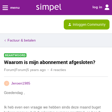
log in
menu
Inloggen Community
Factuur & betalen
BEANTWOORD
Waarom is mijn abonnement afgesloten?
Forum|Forum|5 years ago
4 reacties
Jeroen1985
J
Goedendag ,
Ik heb even een vraagje we hebben sinds deze maand buget