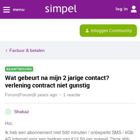
log in
menu
Inloggen Community
Factuur & betalen
BEANTWOORD
Wat gebeurt na mijn 2 jarige contact?
verlening contract niet gunstig
Forum|Forum|6 years ago
1 reactie
Shabaz
S
Hoi,
Ik heb een abonnement met 500 minuten / onbeperkt SMS / 6Gb
4G Internet voor een bedrag van €12,50 per maand. Deze abb