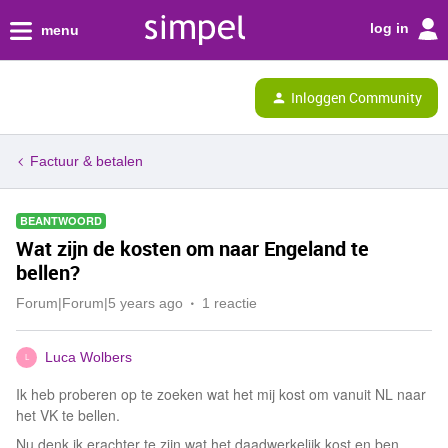
log in
menu
Inloggen Community
Factuur & betalen
BEANTWOORD
Wat zijn de kosten om naar Engeland te
bellen?
Forum|Forum|5 years ago
1 reactie
Luca Wolbers
L
Ik heb proberen op te zoeken wat het mij kost om vanuit NL naar
het VK te bellen.
Nu denk ik erachter te zijn wat het daadwerkelijk kost en ben