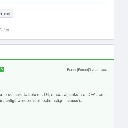
kening
Delen
RD
Forum|Forum|5 years ago
n creditcard te betalen. Dit, omdat wij enkel via iDEAL een
machtigd worden voor toekomstige incasso's.