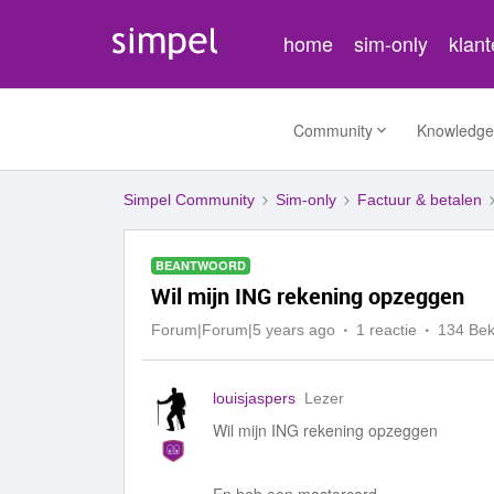
home
sim-only
klan
Community
Knowledge
Simpel Community
Sim-only
Factuur & betalen
BEANTWOORD
Wil mijn ING rekening opzeggen
Forum|Forum|5 years ago
1 reactie
134 Be
louisjaspers
Lezer
Wil mijn ING rekening opzeggen