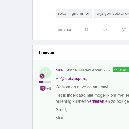
rekeningnummer
wijzigen betaalre
Like
1 reactie
Mila
Simpel Medewerker
ANTWOO
M
Hi
@louisjaspers
,
Welkom op onze community!
+8
Het is inderdaad niet mogelijk om met ee
rekening kunnen
verifiëren
en zo ook ge
Groet,
Mila