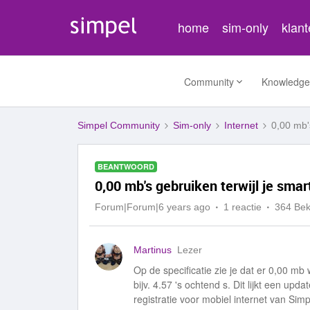
home
sim-only
klan
Community
Knowledge
Simpel Community
Sim-only
Internet
0,00 mb's
BEANTWOORD
0,00 mb's gebruiken terwijl je smar
Forum|Forum|6 years ago
1 reactie
364 Be
Martinus
Lezer
Op de specificatie zie je dat er 0,00 mb wo
bijv. 4.57 's ochtend s. Dit lijkt een u
registratie voor mobiel internet van Sim