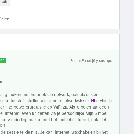
ruik
Delen
ORD
Forum|Forum|6 years ago
️
nding maken met het mobiele netwerk, ook als er een
r een toestelinstelling als slimme netwerkwissel.
Hier
vind je
r internetverbruik als je op WiFi zit. Als je helemaal geen
je 'Internet' even uit zetten via je persoonlijke Mijn Simpel
een verbinding maken met het mobiele internet, ook niet
 KB.
sessie te klein is. Je kan 'Internet' uitschakelen bij het