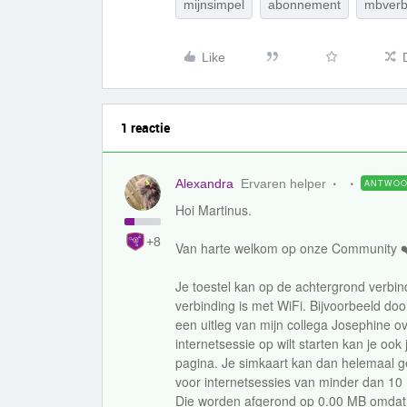
mijnsimpel
abonnement
mbverb
Like
1 reactie
Alexandra
Ervaren helper
ANTWO
Hoi Martinus.
+8
Van harte welkom op onze Community ❤
Je toestel kan op de achtergrond verbi
verbinding is met WiFi. Bijvoorbeeld doo
een uitleg van mijn collega Josephine ove
internetsessie op wilt starten kan je ook 
pagina. Je simkaart kan dan helemaal g
voor internetsessies van minder dan 10
Die worden afgerond op 0.00 MB omdat de 