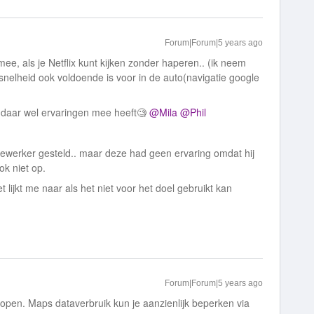
Forum|Forum|5 years ago
mee, als je Netflix kunt kijken zonder haperen.. (ik neem
a snelheid ook voldoende is voor in de auto(navigatie google
 daar wel ervaringen mee heeft🧐
@Mila
@Phil
ewerker gesteld.. maar deze had geen ervaring omdat hij
ok niet op.
ijkt me naar als het niet voor het doel gebruikt kan
Forum|Forum|5 years ago
 lopen. Maps dataverbruik kun je aanzienlijk beperken via