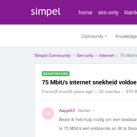
home
sim-only
klan
Community
Knowledge
Simpel Community
Sim-only
Internet
75 Mbit/
BEANTWOORD
75 Mbit/s internet snekheid voldo
Forum|Forum|5 years ago
10 reacties
970 
Aapje63
Starter
A
Beste ik heb hulp nodig om een beslissi
Is 75 Mbit/s wel voldoende en dit is theori