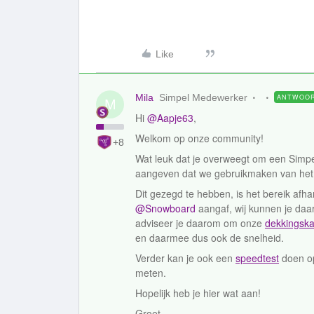
Like
Mila
Simpel Medewerker
ANTWOO
M
Hi
@Aapje63
,
Welkom op onze community!
+8
Wat leuk dat je overweegt om een Simpe
aangeven dat we gebruikmaken van het b
Dit gezegd te hebben, is het bereik afha
@Snowboard
aangaf, wij kunnen je daar
adviseer je daarom om onze
dekkingska
en daarmee dus ook de snelheid.
Verder kan je ook een
speedtest
doen op
meten.
Hopelijk heb je hier wat aan!
Groet,