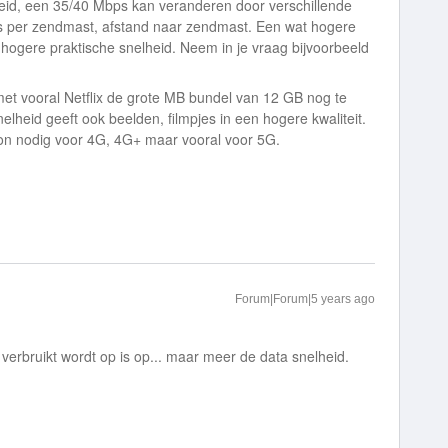
elheid, een 35/40 Mbps kan veranderen door verschillende
rs per zendmast, afstand naar zendmast. Een wat hogere
 hogere praktische snelheid. Neem in je vraag bijvoorbeeld
met vooral Netflix de grote MB bundel van 12 GB nog te
elheid geeft ook beelden, filmpjes in een hogere kwaliteit.
foon nodig voor 4G, 4G+ maar vooral voor 5G.
Forum|Forum|5 years ago
 verbruikt wordt op is op... maar meer de data snelheid.