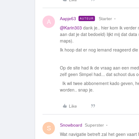
Aapje63
Starter
AUTEUR
A
@Karin303
dank je.. hier kom ik verder 
aan dat je dat bedoeld) lijkt mij dat dat
maps).
Ik hoop dat er nog iemand reageerd die
Op de site had ik de vraag aan een med
zelf geen Simpel had... dat schoot dus o
Ik wil twee abbonement kado geven, het l
worden.. snap je.
Like
Snowboard
Superster
S
Wat navigatie betreft zal het geen vaart