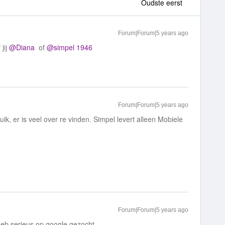
Oudste eerst
Forum|Forum|5 years ago
jij
@Diana
of
@simpel 1946
Forum|Forum|5 years ago
k, er is veel over re vinden. Simpel levert alleen Mobiele
Forum|Forum|5 years ago
heb serieus op google gezocht.