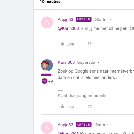
10 reacties
Aapje63
Starter
AUTEUR
A
@Karin303
kun jij me met dit helpen. Of 
Like
Karin303
Superster
Zoek op Google eens naar internetverbrui
data en dat is iets heel anders....
+9
Klant die graag meedenkt
Like
Aapje63
Starter
AUTEUR
A
@Karin303
Bedankt voor je reactie? Ik 