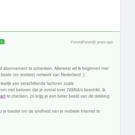
RD
Forum|Forum|5 years ago
l abonnement te schenken. Allereest wil ik beginnen met
este (en snelste) netwerk van Nederland ;).
nkelijk van verschillende factoren zoals
om niet beloven dat je overal over 76Mbit/s beschikt. Ik
art
te checken, zo krijg je een beter beeld van de dekking
 je toestel om de snelheid van je mobiele internet te