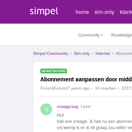
home
sim-only
klan
Community
Knowledge
Simpel Community
Sim-only
Internet
Abonneme
BEANTWOORD
Abonnement aanpassen door midde
Forum|Forum|7 years ago
14 reacties
2237
vraaggraag
Lezer
V
Hoi!
heb een vraagje. Ik heb nu een abonne
vrij weinig is en ik dit graag zou willen