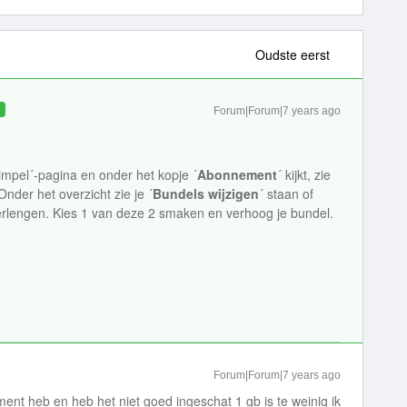
Oudste eerst
D
Forum|Forum|7 years ago
Simpel´-pagina en onder het kopje ´
Abonnement
´ kijkt, zie
nder het overzicht zie je ´
Bundels wijzigen
´ staan of
 verlengen. Kies 1 van deze 2 smaken en verhoog je bundel.
Forum|Forum|7 years ago
ent heb en heb het niet goed ingeschat 1 gb is te weinig ik