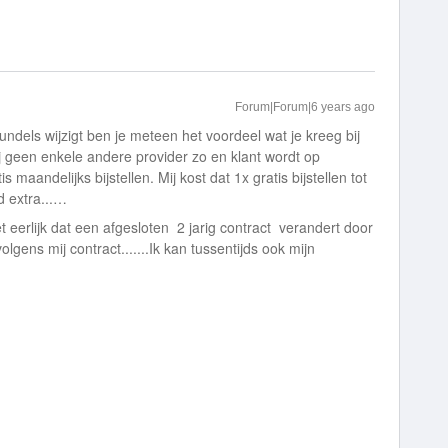
Forum|Forum|6 years ago
 bundels wijzigt ben je meteen het voordeel wat je kreeg bij
s bij geen enkele andere provider zo en klant wordt op
maandelijks bijstellen. Mij kost dat 1x gratis bijstellen tot
d extra...…
et eerlijk dat een afgesloten 2 jarig contract verandert door
lgens mij contract.......Ik kan tussentijds ook mijn