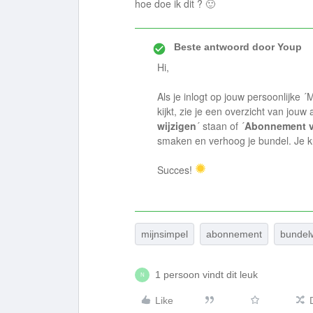
hoe doe ik dit ? 🙂
Beste antwoord door
Youp
Hi,
Als je inlogt op jouw persoonlijke 
kijkt, zie je een overzicht van jou
wijzigen
´ staan of ´
Abonnement v
smaken en verhoog je bundel. Je ku
Succes!
mijnsimpel
abonnement
bundelw
1 persoon vindt dit leuk
N
Like