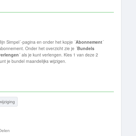
´Mijn Simpel´-pagina en onder het kopje ´
Abonnement
´
w abonnement. Onder het overzicht zie je ´
Bundels
erlengen
´ als je kunt verlengen. Kies 1 van deze 2
nt je bundel maandelijks wijzigen.
ijziging
Delen