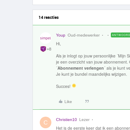
14 reacties
Youp
Oud-medewerker
ANTWOOR
Hi,
+8
Als je inlogt op jouw persoonlijke ´Mijn 
je een overzicht van jouw abonnement. O
´
Abonnement verlengen
´ als je kunt
Je kunt je bundel maandelijks wijzigen.
Succes!
Like
Christien10
Lezer
C
Het is de eerste keer dat ik een abonnem