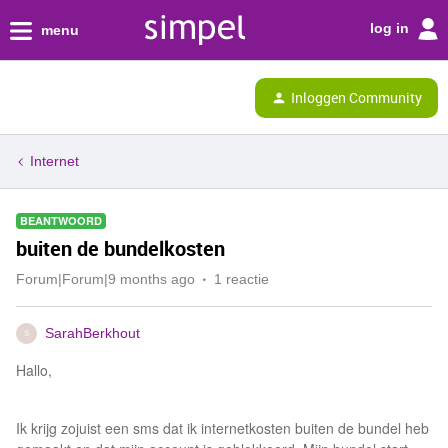
log in
menu
Inloggen Community
Internet
BEANTWOORD
buiten de bundelkosten
Forum|Forum|9 months ago
1 reactie
SarahBerkhout
S
Hallo,
Ik krijg zojuist een sms dat ik internetkosten buiten de bundel heb