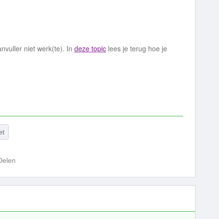
vuller niet werk(te). In
deze topic
lees je terug hoe je
et
Delen