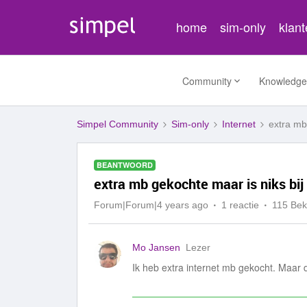
home
sim-only
klan
Community
Knowledge
Simpel Community
Sim-only
Internet
extra mb
BEANTWOORD
extra mb gekochte maar is niks bi
Forum|Forum|4 years ago
1 reactie
115 Be
Mo Jansen
Lezer
Ik heb extra internet mb gekocht. Maar d