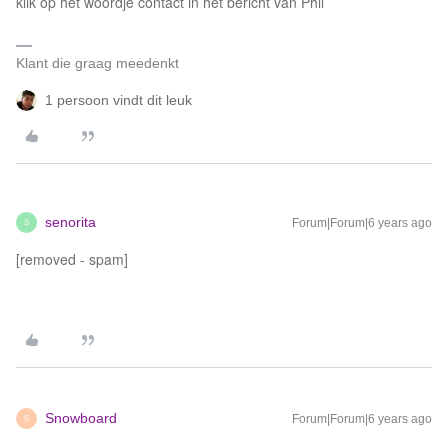
klik op het woordje contact in het bericht van Phil
Klant die graag meedenkt
1 persoon vindt dit leuk
senorita
Forum|Forum|6 years ago
S
[removed - spam]
Snowboard
Forum|Forum|6 years ago
S