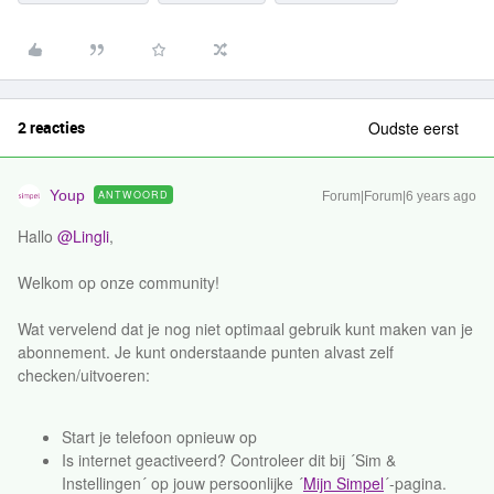
2 reacties
Oudste eerst
Youp
ANTWOORD
Forum|Forum|6 years ago
Hallo
@Lingli
,
Welkom op onze community!
Wat vervelend dat je nog niet optimaal gebruik kunt maken van je
abonnement. Je kunt onderstaande punten alvast zelf
checken/uitvoeren:
Start je telefoon opnieuw op
Is internet geactiveerd? Controleer dit bij ´Sim &
Instellingen´ op jouw persoonlijke ´
Mijn Simpel
´-pagina.