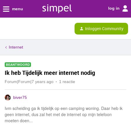
log in
menu
Inloggen Community
Internet
BEANTWOORD
Ik heb Tijdelijk meer internet nodig
Forum|Forum|7 years ago
1 reactie
biver75
Ivm scheiding ga ik tijdelijk op een camping woning. Daar heb ik
geen internet, dus zal het met de internet op mijn telefoon
moeten doen...