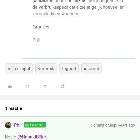
aanklikken onder de cirkels met je tegoed. Op
de verbruiksspecificatie zie je gelijk hoeveel er
verbruikt is en wanneer.
Groetjes,
Phil
mijn simpel
verbruik
tegoed
internet
1 reactie
Phil
ANTWOORD
Forum|Forum|5 years ago
Beste
@RonaldBitter
,