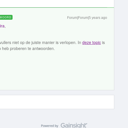
WOORD
Forum|Forum|5 years ago
ira
,
llers niet op de juiste manier is verlopen. In
deze topic
is
op heb proberen te antwoorden.