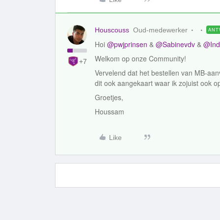
Houscouss
Oud-medewerker
ANT
Hoi
@pwjprinsen
&
@Sabinevdv
&
@Ind
Welkom op onze Community!
+7
Vervelend dat het bestellen van MB-aanvu
dit ook aangekaart waar ik zojuist ook 
Groetjes,
Houssam
Like