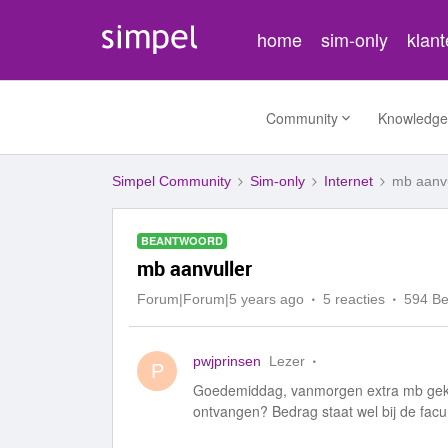
home
sim-only
klan
Community
Knowledge
Simpel Community
Sim-only
Internet
mb aanvu
BEANTWOORD
mb aanvuller
Forum|Forum|5 years ago
5 reacties
594 B
pwjprinsen
Lezer
P
Goedemiddag, vanmorgen extra mb gekoc
ontvangen? Bedrag staat wel bij de facu