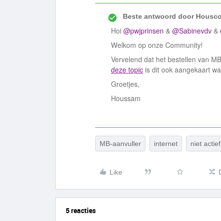
Beste antwoord door
Housco
Hoi
@pwjprinsen
&
@Sabinevdv
&
Welkom op onze Community!
Vervelend dat het bestellen van MB-
deze topic
is dit ook aangekaart wa
Groetjes,
Houssam
MB-aanvuller
internet
niet acti
Like
5 reacties