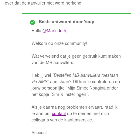
over dat de aanvuller niet word herkend.
Beste antwoord door
Youp
Hallo
@Marinde.h
,
Welkom op onze community!
Wat vervelend dat je geen gebruik kunt maken
van de MB aanvullers.
Heb jij wel ´
Bestellen MB-aanvullers toestaan
via SMS´
aan staan? Dit kan je controleren op
jouw persoonlijke ´Mijn Simpel´-pagina onder
het kopje ´Sim & Instellingen´.
Als je daarna nog problemen ervaart, raad ik
je aan om
contact
op te nemen met mijn
collega´s van de klantenservice.
Succes!