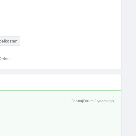
delkosten
Delen
Forum|Forum|3 years ago