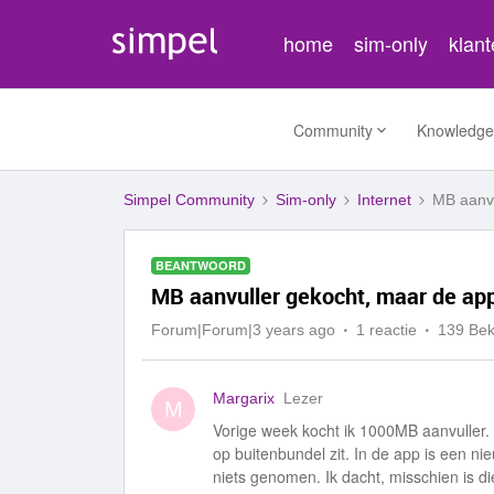
home
sim-only
klan
Community
Knowledge
Simpel Community
Sim-only
Internet
MB aanvu
BEANTWOORD
MB aanvuller gekocht, maar de app 
Forum|Forum|3 years ago
1 reactie
139 Be
Margarix
Lezer
M
Vorige week kocht ik 1000MB aanvuller. 
op buitenbundel zit. In de app is een n
niets genomen. Ik dacht, misschien is di