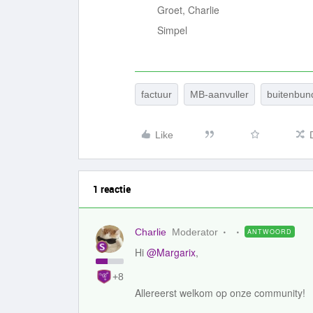
Groet, Charlie
Simpel
factuur
MB-aanvuller
buitenbun
Like
1 reactie
Charlie
Moderator
ANTWOORD
Hi
@Margarix
,
+8
Allereerst welkom op onze community!