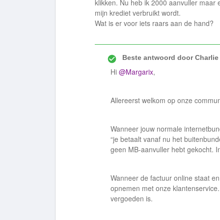
klikken. Nu heb ik 2000 aanvuller maar e
mijn krediet verbruikt wordt.
Wat is er voor iets raars aan de hand?
Beste antwoord door
Charlie
Hi
@Margarix
,
Allereerst welkom op onze commun
Wanneer jouw normale internetbund
“je betaalt vanaf nu het buitenbund
geen MB-aanvuller hebt gekocht. I
Wanneer de factuur online staat en 
opnemen met onze klantenservice. 
vergoeden is.