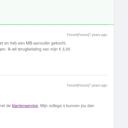
Forum|Forum|7 years ago
t en heb een MB-aanvuller gekocht.
ngen. Ik wil terugbetaling van mijn € 3,00
Forum|Forum|7 years ago
 met de
klantenservice
. Mijn collega´s kunnen jou dan