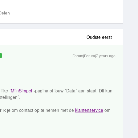
Delen
Oudste eerst
D
Forum|Forum|7 years ago
ijke ´
MijnSimpel
´-pagina of jouw ´Data´ aan staat. Dit kun
tellingen´.
er ik je om contact op te nemen met de
klantenservice
om