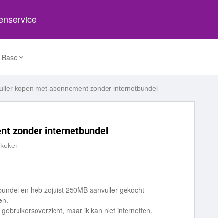
tenservice
 Base
ller kopen met abonnement zonder internetbundel
t zonder internetbundel
ekeken
undel en heb zojuist 250MB aanvuller gekocht.
en.
gebruikersoverzicht, maar ik kan niet internetten.