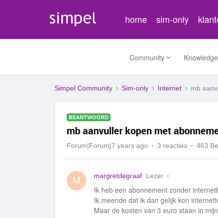
home
sim-only
klan
Community
Knowledge
Simpel Community
Sim-only
Internet
mb aanvu
BEANTWOORD
mb aanvuller kopen met abonnemen
Forum|Forum|7 years ago
3 reacties
463 B
margretdegraaf
Lezer
M
Ik heb een abonnement zonder internetb
Ik meende dat ik dan gelijk kon internett
Maar de kosten van 3 euro staan in mijn 