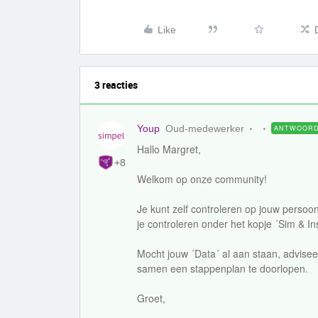
Like
3 reacties
Youp
Oud-medewerker
ANTWOOR
Hallo Margret,
+8
Welkom op onze community!
Je kunt zelf controleren op jouw persoonl
je controleren onder het kopje ´Sim & Ins
Mocht jouw ´Data´ al aan staan, advise
samen een stappenplan te doorlopen.
Groet,