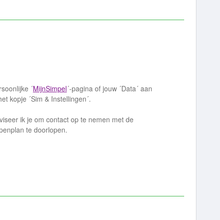
soonlijke ´
MijnSimpel
´-pagina of jouw ´Data´ aan
het kopje ´Sim & Instellingen´.
viseer ik je om contact op te nemen met de
enplan te doorlopen.