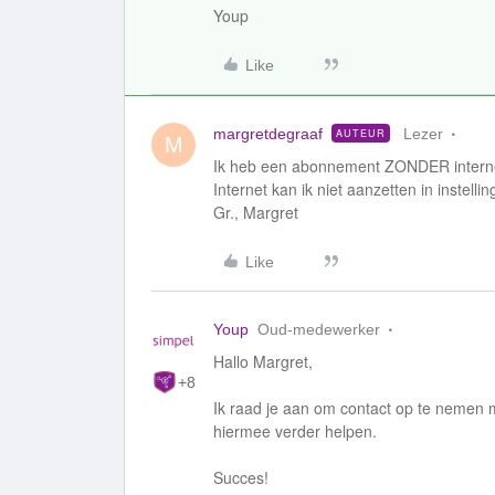
Youp
Like
margretdegraaf
Lezer
AUTEUR
M
Ik heb een abonnement ZONDER interne
Internet kan ik niet aanzetten in instelli
Gr., Margret
Like
Youp
Oud-medewerker
Hallo Margret,
+8
Ik raad je aan om contact op te nemen
hiermee verder helpen.
Succes!