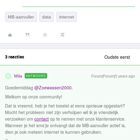
MB-aanvuller
data
internet
3 reacties
Oudste eerst
Mila
ANTWOORD
Forum|Forum|5 years ago
M
Goedemiddag
@Zoewassen2000
,
Welkom op onze community!
Dat is vreemd, heb je het toestel al eens opnieuw opgestart?
Mocht het probleem niet zijn verholpen wil ik je vriendelijk
verzoeken om
contact
op te nemen met onze klantenservice.
Wanneer je het sms’je ontvangt dat de MB-aanvuller actief is,
dien je ook meteen internet te kunnen gebruiken.