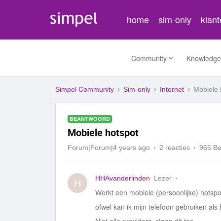
home
sim-only
klan
Community
Knowledge
Simpel Community
Sim-only
Internet
Mobiele 
BEANTWOORD
Mobiele hotspot
Forum|Forum|4 years ago
2 reacties
965 B
HHAvanderlinden
Lezer
H
Werkt een mobiele (persoonlijke) hotspot
ofwel kan ik mijn telefoon gebruiken als 