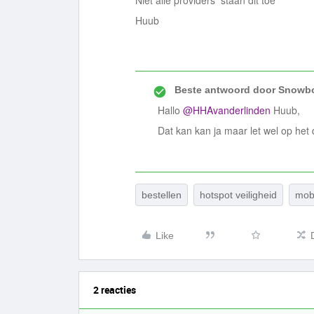
Niet alle providers staan dit toe
Huub
Beste antwoord door
Snowbo
Hallo
@HHAvanderlinden
Huub,
Dat kan kan ja maar let wel op het 
bestellen
hotspot veiligheid
mob
Like
2 reacties