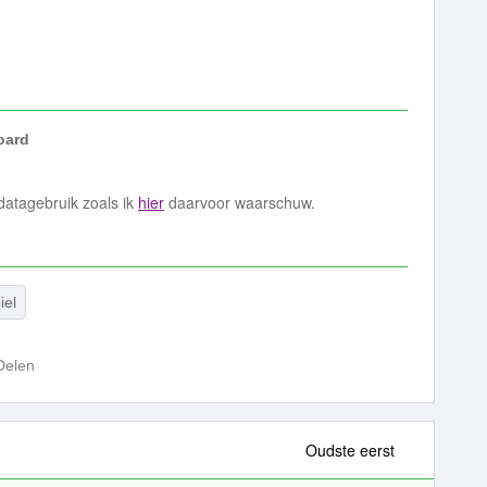
ard
datagebruik zoals ik
hier
daarvoor waarschuw.
iel
Delen
Oudste eerst