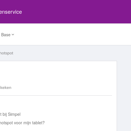
tenservice
 Base
hotspot
ekeken
 bij Simpel
hotspot voor mijn tablet?