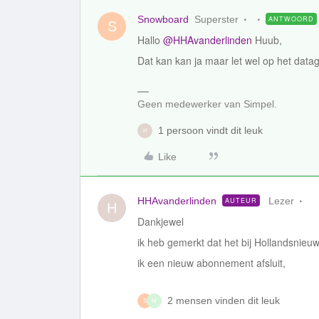
Snowboard
Superster
ANTWOORD
S
Hallo
@HHAvanderlinden
Huub,
Dat kan kan ja maar let wel op het datag
Geen medewerker van Simpel.
1 persoon vindt dit leuk
H
Like
HHAvanderlinden
Lezer
AUTEUR
H
Dankjewel
ik heb gemerkt dat het bij Hollandsnieuw
ik een nieuw abonnement afsluit,
2 mensen vinden dit leuk
S
M