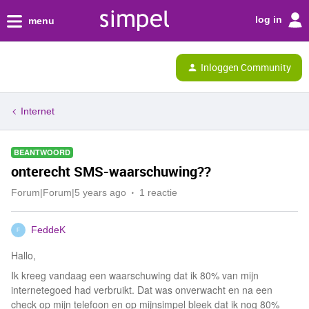
log in
menu
Inloggen Community
Internet
BEANTWOORD
onterecht SMS-waarschuwing??
Forum|Forum|5 years ago
1 reactie
FeddeK
F
Hallo,
Ik kreeg vandaag een waarschuwing dat ik 80% van mijn
internetegoed had verbruikt. Dat was onverwacht en na een
check op mijn telefoon en op mijnsimpel bleek dat ik nog 80%