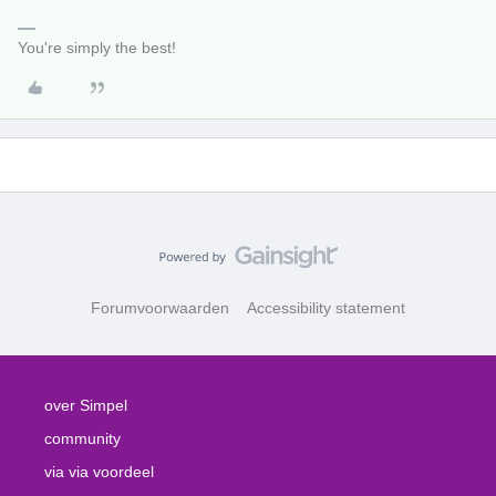
You're simply the best!
Forumvoorwaarden
Accessibility statement
over Simpel
community
via via voordeel