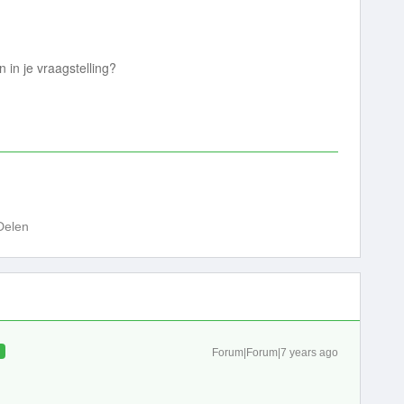
n in je vraagstelling?
Delen
D
Forum|Forum|7 years ago