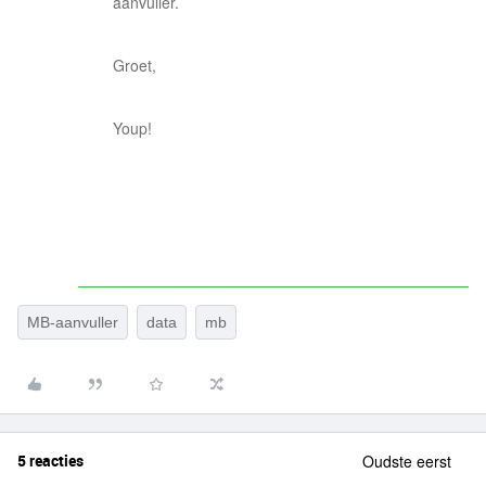
aanvuller.
Groet,
Youp!
MB-aanvuller
data
mb
5 reacties
Oudste eerst