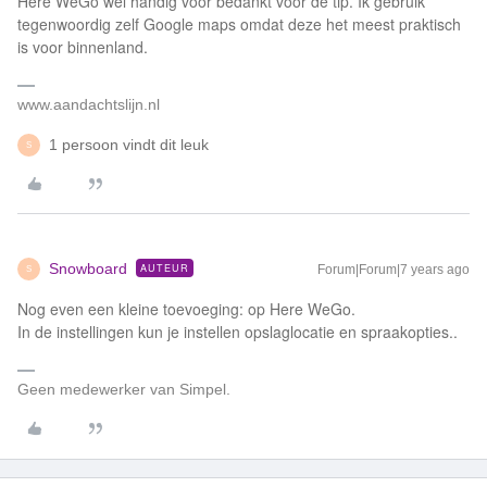
Here WeGo wel handig voor bedankt voor de tip. Ik gebruik
tegenwoordig zelf Google maps omdat deze het meest praktisch
is voor binnenland.
www.aandachtslijn.nl
1 persoon vindt dit leuk
S
Snowboard
AUTEUR
Forum|Forum|7 years ago
S
Nog even een kleine toevoeging: op Here WeGo.
In de instellingen kun je instellen opslaglocatie en spraakopties..
Geen medewerker van Simpel.