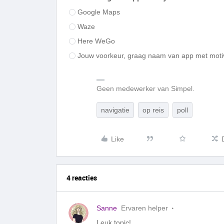
Google Maps
Waze
Here WeGo
Jouw voorkeur, graag naam van app met moti
Geen medewerker van Simpel.
navigatie
op reis
poll
Like
4 reacties
Sanne
Ervaren helper
Leuk topic!