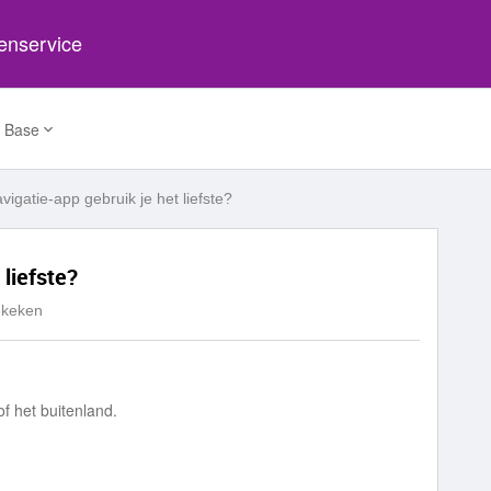
tenservice
 Base
vigatie-app gebruik je het liefste?
liefste?
ekeken
f het buitenland.