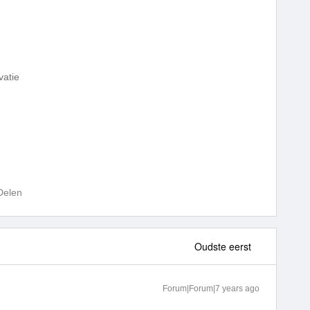
vatie
Delen
Oudste eerst
Forum|Forum|7 years ago