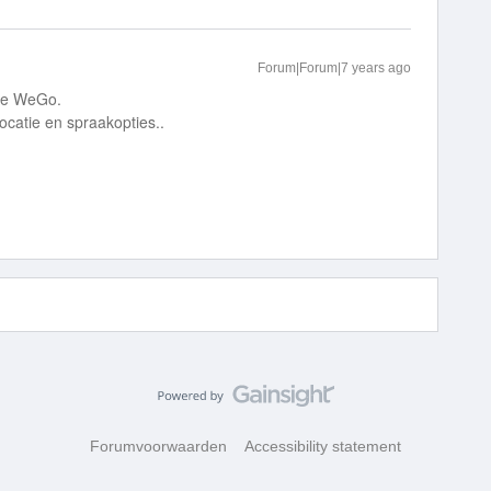
Forum|Forum|7 years ago
ere WeGo.
locatie en spraakopties..
Forumvoorwaarden
Accessibility statement