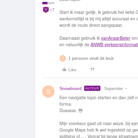
+7
Start ik maar gelijk, ik gebruik het lie
aankomsttijd is bij mij altijd accuraat e
wordt de route direct aangepast.
Daarnaast gebruik ik
vanAnaarBeter
om 
en natuurlijk de
ANWB verkeersinformat
1 persoon vindt dit leuk
S
Like
Snowboard
Superster
AUTEUR
S
Een navigatie topic starten en dan zelf 
forma.
Dusssss. 😳
Mijn voorkeur gaat uit naar waze, bij 
Google Maps heb ik wel ingesteld op gee
splitsing of... . Vooral bij lange straatnam