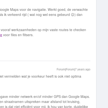
fst Google Maps voor de navigatie. Werkt goed, de verwachte
n als ik verkeerd rijd ( wat nog wel eens gebeurd 😉) dan
vooraf werkzaamheden op mijn vaste routes te checken
ie
voor files en flitsers.
Forum|Forum|7 years ago
niet vermelden wat je voorkeur heeft is ook niet optima
aangave minder netwerk en/of minder GPS dan Google Maps.
n straatnamen uitspreken maar afstand tot kruising,
en is dat niet efficiënt voor mij, ik hou van korte, duidelijke