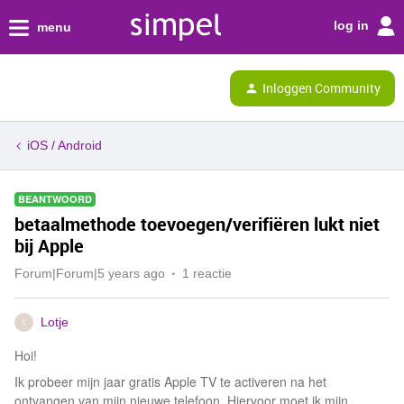
log in
menu
Inloggen Community
iOS / Android
BEANTWOORD
betaalmethode toevoegen/verifiëren lukt niet
bij Apple
Forum|Forum|5 years ago
1 reactie
Lotje
L
Hoi!
Ik probeer mijn jaar gratis Apple TV te activeren na het
ontvangen van mijn nieuwe telefoon. Hiervoor moet ik mijn