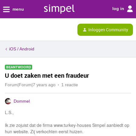
log in
menu
Inloggen Community
iOS / Android
BEANTWOORD
U doet zaken met een fraudeur
Forum|Forum|7 years ago
1 reactie
Dommel
L.S.,
Ik zie zojuist dat de firma www.turkey-houses Simpel aanbiedt op
hun website. Zij verkochten eerst huizen.