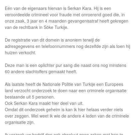
Eén van de eigenaars hiervan is Serkan Kara. Hij is een
veroordeelde crimineel voor fraude met onroerend goed die, in
onze zaak, 3 jaar en 4 maanden gevangenisstraf heeft gekregen
van de rechtbank in Söke Turkije.
De registratie van dit domein is anoniem terwijl de
adresgegevens en telefoonnummers nog dezelfde zijn als toen hij
huizen verkocht.
Deze man is een oplichter pur sang die naast ons nog minstens
60 andere slachtoffers gemaakt heeft.
Als laatste heeft de Nationale Politie van Turkije een Europees
land verzocht onderzoek te doen naar een criminele organisatie
bestaande uit 5 personen.
Ook Serkan Kara maakt hier deel van uit.
Omdat dit onderzoek geheim is kan ik hier helaas verder niets
over zeggen. Wel weet ik wie de andere 4 leden van de criminele
organisatie zijn.
Ik verzoek uw bedrijf dan ook absoluut geen zaken met hen te