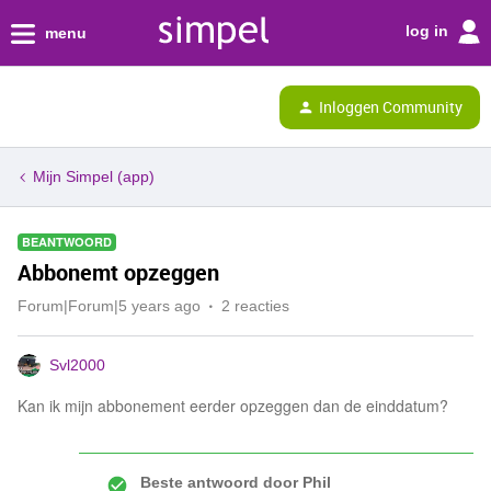
log in
menu
Inloggen Community
Mijn Simpel (app)
BEANTWOORD
Abbonemt opzeggen
Forum|Forum|5 years ago
2 reacties
Svl2000
Kan ik mijn abbonement eerder opzeggen dan de einddatum?
Beste antwoord door
Phil