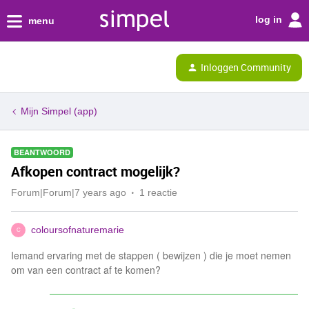
log in
menu
Inloggen Community
Mijn Simpel (app)
BEANTWOORD
Afkopen contract mogelijk?
Forum|Forum|7 years ago
1 reactie
coloursofnaturemarie
C
Iemand ervaring met de stappen ( bewijzen ) die je moet nemen
om van een contract af te komen?