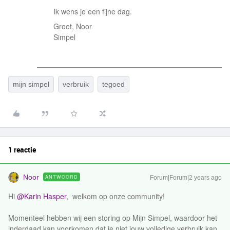
Ik wens je een fijne dag.
Groet, Noor
Simpel
mijn simpel
verbruik
tegoed
1 reactie
Noor
ANTWOORD
Forum|Forum|2 years ago
Hi
@Karin Hasper
, welkom op onze community!
Momenteel hebben wij een storing op Mijn Simpel, waardoor het
inderdaad kan voorkomen dat je niet jouw volledige verbruik kan