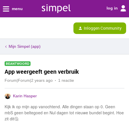
log in
menu
Inloggen Community
Mijn Simpel (app)
BEANTWOORD
App weergeeft geen verbruik
Forum|Forum|2 years ago
1 reactie
Karin Hasper
Kijk ik op mijn app vanochtend. Alle dingen staan op 0. Geen
mbS geen beltegoed en Nul dagen tot nieuwe bundel begint. Hoe
zit dit🤔