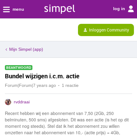
log in
menu
Inloggen Community
Mijn Simpel (app)
BEANTWOORD
Bundel wijzigen i.c.m. actie
Forum|Forum|7 years ago
1 reactie
rvddraai
Recent hebben wij een abonnement van 7,50 (2Gb, 250
belminuten, 500 sms) afgesloten. Dit was een actie (is het op dit
moment nog steeds). Stel dat ik het abonnement zou willen
omzetten naar het abonnement van 10,- (actie prijs) = 4Gb,