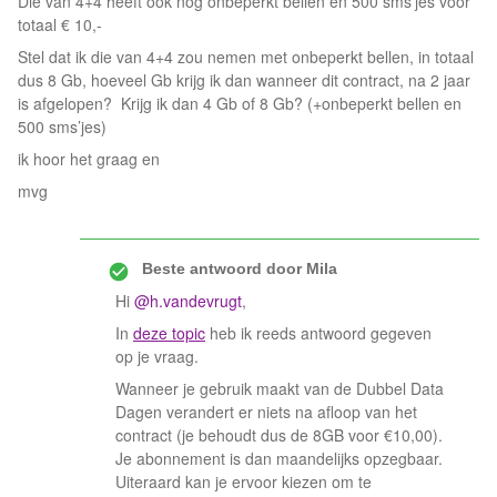
Die van 4+4 heeft ook nog onbeperkt bellen en 500 sms’jes voor
totaal € 10,-
Stel dat ik die van 4+4 zou nemen met onbeperkt bellen, in totaal
dus 8 Gb, hoeveel Gb krijg ik dan wanneer dit contract, na 2 jaar
is afgelopen? Krijg ik dan 4 Gb of 8 Gb? (+onbeperkt bellen en
500 sms’jes)
ik hoor het graag en
mvg
Beste antwoord door
Mila
Hi
@h.vandevrugt
,
In
deze topic
heb ik reeds antwoord gegeven
op je vraag.
Wanneer je gebruik maakt van de Dubbel Data
Dagen verandert er niets na afloop van het
contract (je behoudt dus de 8GB voor €10,00).
Je abonnement is dan maandelijks opzegbaar.
Uiteraard kan je ervoor kiezen om te