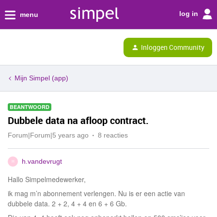
log in
menu
Inloggen Community
Mijn Simpel (app)
BEANTWOORD
Dubbele data na afloop contract.
Forum|Forum|5 years ago
8 reacties
h.vandevrugt
H
Hallo Simpelmedewerker,
ik mag m’n abonnement verlengen. Nu is er een actie van
dubbele data. 2 + 2, 4 + 4 en 6 + 6 Gb.