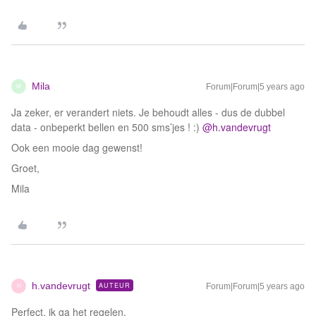
Mila
Forum|Forum|5 years ago
M
Ja zeker, er verandert niets. Je behoudt alles - dus de dubbel
data - onbeperkt bellen en 500 sms’jes ! :)
@h.vandevrugt
Ook een mooie dag gewenst!
Groet,
Mila
h.vandevrugt
AUTEUR
Forum|Forum|5 years ago
H
Perfect, ik ga het regelen.