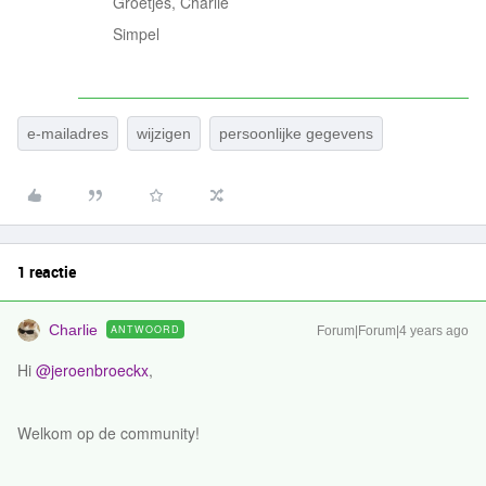
Groetjes, Charlie
Simpel
e-mailadres
wijzigen
persoonlijke gegevens
1 reactie
Charlie
ANTWOORD
Forum|Forum|4 years ago
Hi
@jeroenbroeckx
,
Welkom op de community!