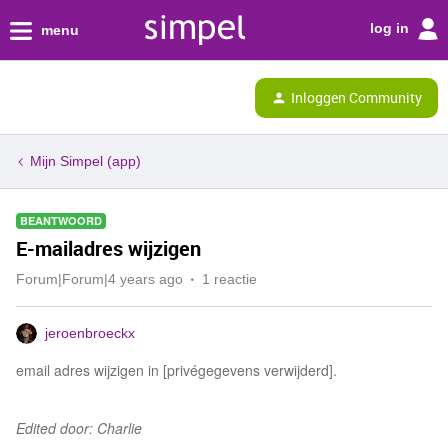
log in
menu
Inloggen Community
Mijn Simpel (app)
BEANTWOORD
E-mailadres wijzigen
Forum|Forum|4 years ago
1 reactie
jeroenbroeckx
email adres wijzigen in [privégegevens verwijderd].
Edited door: Charlie