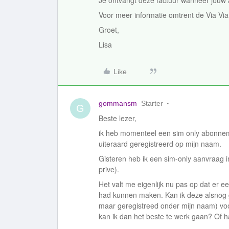
Je ontvangt deze factuur wanneer jouw
Voor meer informatie omtrent de Via Via 
Groet,
Lisa
Like
gommansm
Starter
G
Beste lezer,
ik heb momenteel een sim only abonneme
uiteraard geregistreerd op mijn naam.
Gisteren heb ik een sim-only aanvraag 
prive).
Het valt me eigenlijk nu pas op dat er ee
had kunnen maken. Kan ik deze alsnog g
maar geregistreed onder mijn naam) voo
kan ik dan het beste te werk gaan? Of h