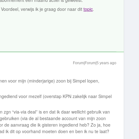
 abonnement één maand actief is geweest.
Voordeel, verwijs ik je graag door naar dit
topic
.
Forum|Forum|5 years ago
n voor mijn (minderjarige) zoon bij Simpel lopen,
ingediend voor mezelf (overstap KPN zakelijk naar Simpel
n zgn “via-via deal” is en dat ik daar wellicht gebruik van
ebruiken (via de al bestaande account van mijn zoon
r de aanvraag die ik gisteren ingediend heb? Zo ja, hoe
ad ik dit op voorhand moeten doen en ben ik nu te laat?