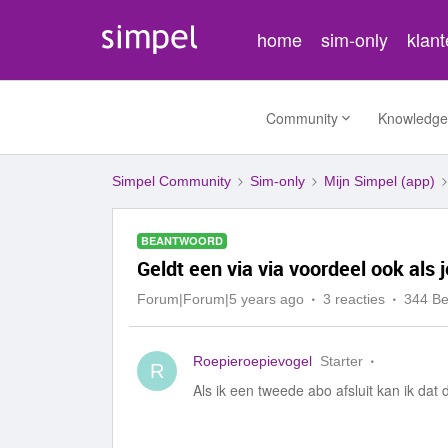
home
sim-only
klan
Community
Knowledge
Simpel Community
Sim-only
Mijn Simpel (app)
BEANTWOORD
Geldt een via via voordeel ook als 
Forum|Forum|5 years ago
3 reacties
344 B
Roepieroepievogel
Starter
R
Als ik een tweede abo afsluit kan ik dat