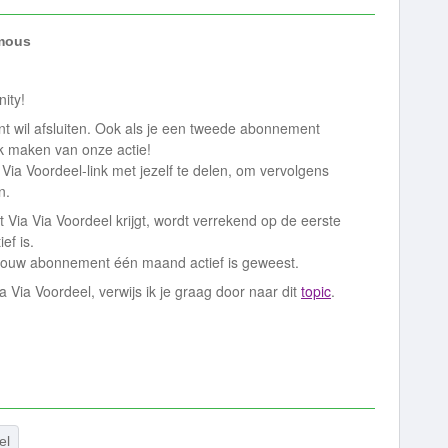
mous
nity!
t wil afsluiten. Ook als je een tweede abonnement
ik maken van onze actie!
 Via Voordeel-link met jezelf te delen, om vervolgens
en.
t Via Via Voordeel krijgt, wordt verrekend op de eerste
ef is.
 jouw abonnement één maand actief is geweest.
 Via Voordeel, verwijs ik je graag door naar dit
topic
.
el